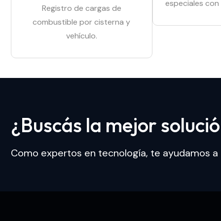
especiales con
Registro de cargas de
combustible por cisterna y
vehículo.
¿
B
u
s
c
á
s
l
a
m
e
j
o
r
s
o
l
u
c
i
ó
Como expertos en tecnología, te ayudamos a o