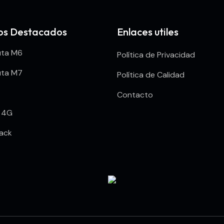
ios Destacados
Enlaces utiles
uta M6
Política de Privacidad
uta M7
Política de Calidad
Contacto
r 4G
rack