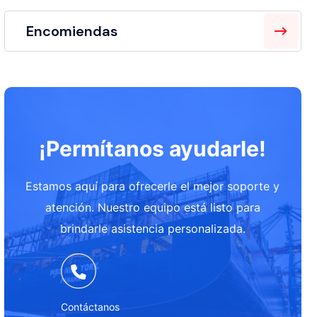
Encomiendas
¡Permítanos ayudarle!
Estamos aquí para ofrecerle el mejor soporte y
atención. Nuestro equipo está listo para
brindarle asistencia personalizada.
Contáctanos