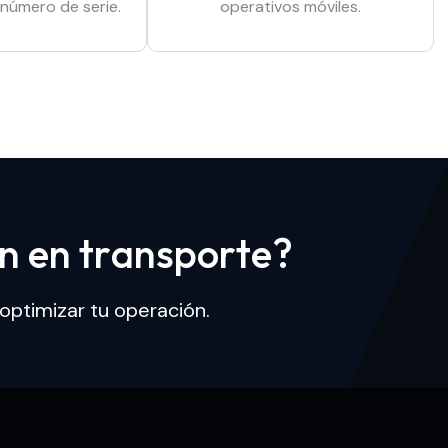
 número de serie.
operativos móviles.
n
e
n
t
r
a
n
s
p
o
r
t
e
?
ptimizar tu operación.